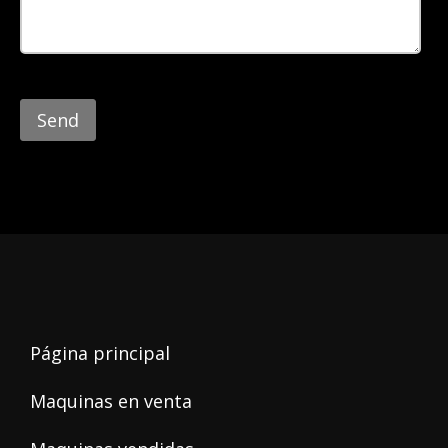
Por
favor,
deja
este
campo
vacío.
Página principal
Maquinas en venta